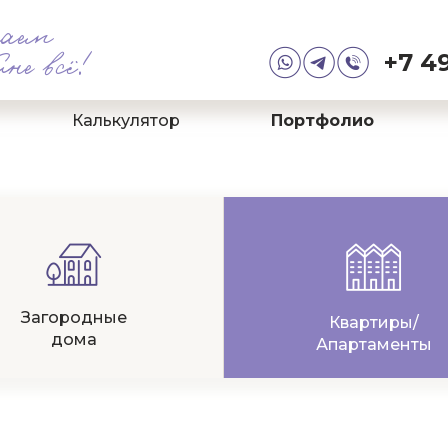
аем
+7 49
йне всё!
Калькулятор
Портфолио
Загородные
Квартиры/
дома
Апартаменты